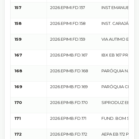
157
2026.EPIMI.FD.157
INST EMANUEL BRA
157 ANDERSON
MORATORIO
158
2026.EPIMI.FD.158
INST. CARAJÁS ES 
ANDERSON MORA
159
2026.EPIMI.FD.159
VIA AUTIMO ES 159
ANDERSON MORA
167
2026.EPIMB.FD.167
IBX EB 167 PRD
168
2026.EPIMB.FD.168
PARÓQUIA N. SRA.
NAZARÉ EB 168 P
169
2026.EPIMB.FD.169
PARÓQUIA CRISTO
169 PRD
170
2026.EPIMB.FD.170
SIPRODUZ EB 170
171
2026.EPIMB.FD.171
FUND. BOM SAMA
EB 171 PRD
172
2026.EPIMB.FD.172
AEPA EB 172 PRD