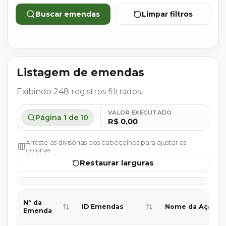
Buscar emendas
Limpar filtros
Listagem de emendas
Exibindo
248
registros filtrados.
VALOR EXECUTADO
Página
1
de
10
R$ 0,00
Arraste as divisórias dos cabeçalhos para ajustar as
colunas.
Restaurar larguras
Nº da
ID Emendas
Nome da Ação
Emenda