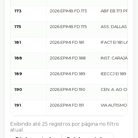
173
2026.EPIMB.FD.173
ABF EB 173 PRD
175
2026.EPIMB.FD.175
ASS. DALLAS EB 1
181
2026.EPIMI.FD.181
IFACT EI 181 LAEC
188
2026.EPIMI.FD.188
INST. CARAJÁS ES 
MAQUIVALDA
189
2026.EPIMI.FD.189
IEECCJ EI 189 MA
190
2026.EPIMI.FD.190
CEN. A. AO CIDADÃ
MAQUIVALDA
191
2026.EPIMI.FD.191
VIA AUTISMO ES 19
MAQUIVALDA
Exibindo até
25
registros por página no filtro
atual.