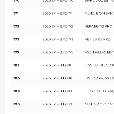
170
2026.EPIMB.FD.170
SIPRODUZ EB 17
171
2026.EPIMB.FD.171
FUND. BOM SAM
EB 171 PRD
172
2026.EPIMB.FD.172
AEPA EB 172 PRD
173
2026.EPIMB.FD.173
ABF EB 173 PRD
175
2026.EPIMB.FD.175
ASS. DALLAS EB 
181
2026.EPIMI.FD.181
IFACT EI 181 LAEC
188
2026.EPIMI.FD.188
INST. CARAJÁS ES
MAQUIVALDA
189
2026.EPIMI.FD.189
IEECCJ EI 189 M
190
2026.EPIMI.FD.190
CEN. A. AO CIDAD
MAQUIVALDA