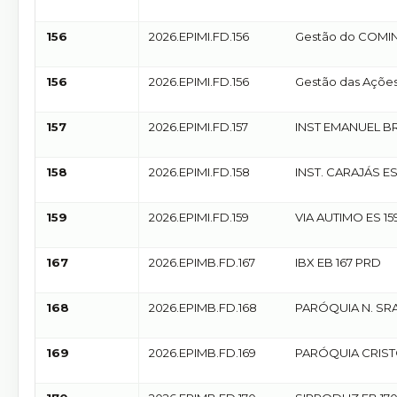
155 ANDERSON
MORATORIO
156
2026.EPIMI.FD.156
Gestão do COMI
156
2026.EPIMI.FD.156
Gestão das Açõe
FUMINEC
157
2026.EPIMI.FD.157
INST EMANUEL BR
157 ANDERSON
MORATORIO
158
2026.EPIMI.FD.158
INST. CARAJÁS ES
ANDERSON MOR
159
2026.EPIMI.FD.159
VIA AUTIMO ES 15
ANDERSON MOR
167
2026.EPIMB.FD.167
IBX EB 167 PRD
168
2026.EPIMB.FD.168
PARÓQUIA N. SRA
NAZARÉ EB 168 
169
2026.EPIMB.FD.169
PARÓQUIA CRIST
169 PRD