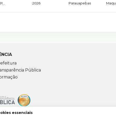
91
2026
Parauapebas
Maqui
ÊNCIA
efeitura
ansparência Pública
formação
ookies essenciais