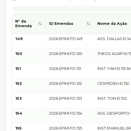
Nº da
ID Emendas
Nome da Ação
Emenda
Relação pública das emendas parlamentares. Seleci
149
2026.EPIMI.FD.149
ASS. DALLAS EI 1
ANDERSON MOR
150
2026.EPIMI.FD.150
THEOS AGAPI EI 1
ANDERSON MOR
151
2026.EPIMI.FD.151
INST. FAM EI 151
MORATORIO
152
2026.EPIMI.FD.152
CESPEDEH EI 152
ANDERSON MOR
153
2026.EPIMI.FD.153
INST. TON EI 153
ANDERSON MOR
154
2026.EPIMI.FD.154
ASS. DESPORTO
EI 154 ANDERSON
MORATORIO
155
2026.EPIMI.FD.155
INST EMANUEL BR