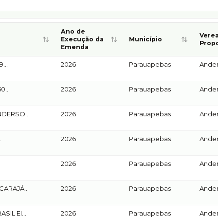
Ano de
Verea
Execução da
Município
Prop
Emenda
one uma linha para consultar todos os detalhes.
49
2026
Parauapebas
Ander
ATORIO
50
2026
Parauapebas
Ander
ATORIO
 ANDERSON
2026
Parauapebas
Ander
2026
Parauapebas
Ander
ATORIO
2026
Parauapebas
Ander
ATORIO
 CARAJÁS
2026
Parauapebas
Ander
ASIL EI
2026
Parauapebas
Ander