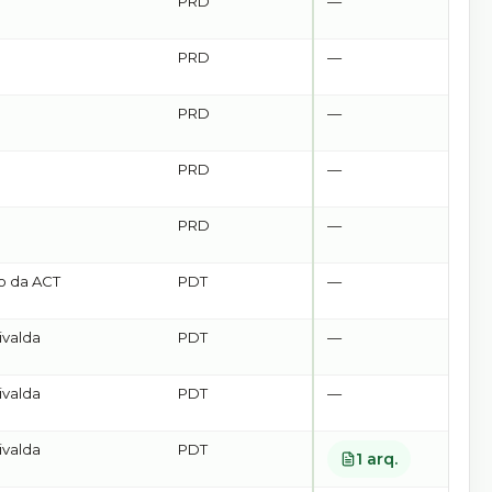
PRD
—
PRD
—
PRD
—
PRD
—
PRD
—
o da ACT
PDT
—
valda
PDT
—
valda
PDT
—
valda
PDT
1
arq.