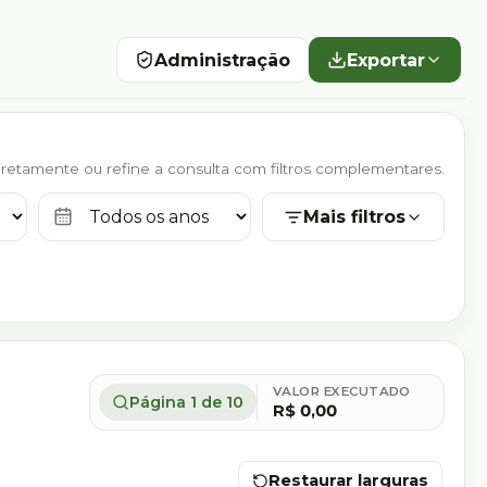
Administração
Exportar
iretamente ou refine a consulta com filtros complementares.
Ano
Mais filtros
VALOR EXECUTADO
Página
1
de
10
R$ 0,00
Restaurar larguras